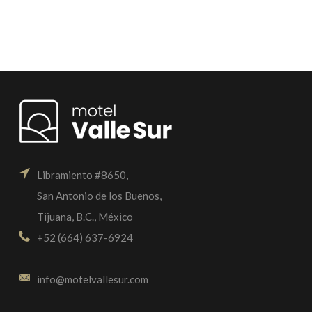
Libramiento #8650,
San Antonio de los Buenos,
Tijuana, B.C., México
+52 (664) 637-6924
info@motelvallesur.com