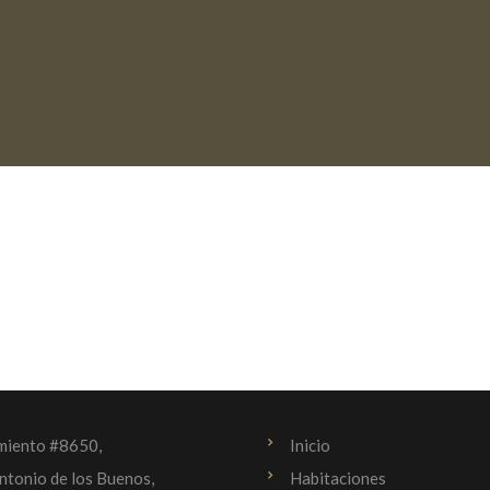
miento #8650,
Inicio
ntonio de los Buenos,
Habitaciones