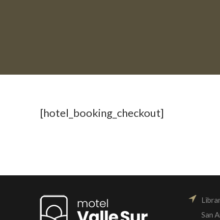
[hotel_booking_checkout]
Libra
San A